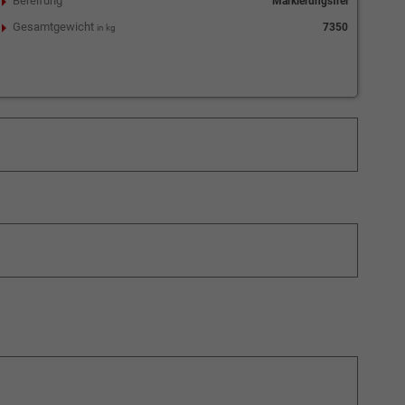
Bereifung
Markierungsfrei
Gesamtgewicht
7350
in kg