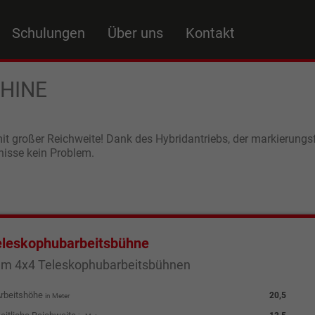
Schulungen
Über uns
Kontakt
CHINE
mit großer Reichweite! Dank des Hybridantriebs, der markierungsf
nisse kein Problem.
eleskophubarbeitsbühne
m 4x4 Teleskophubarbeitsbühnen
rbeitshöhe
20,5
in Meter