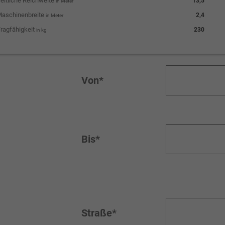
eitliche Reichweite
13,5
in Meter
aschinenbreite
2,4
in Meter
ragfähigkeit
230
in kg
Von*
Bis*
Straße*